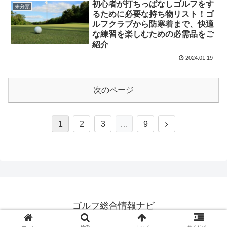
初心者が打ちっぱなしゴルフをす
未分類
るために必要な持ち物リスト！ゴ
ルフクラブから防寒着まで、快適
な練習を楽しむための必需品をご
紹介
2024.01.19
次のページ
次
1
2
3
…
9
へ
ゴルフ総合情報ナビ
© 2024 ゴルフ総合情報ナビ.