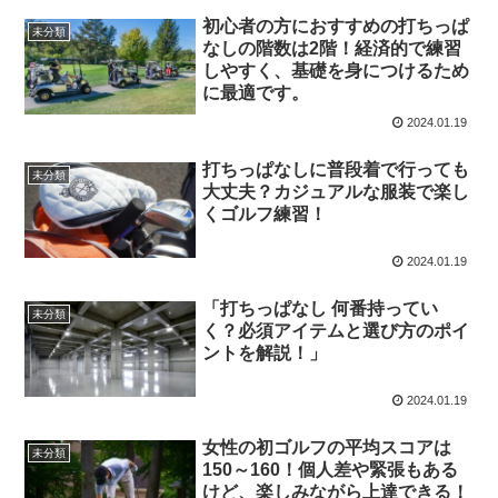
初心者の方におすすめの打ちっぱ
未分類
なしの階数は2階！経済的で練習
しやすく、基礎を身につけるため
に最適です。
2024.01.19
打ちっぱなしに普段着で行っても
未分類
大丈夫？カジュアルな服装で楽し
くゴルフ練習！
2024.01.19
「打ちっぱなし 何番持ってい
未分類
く？必須アイテムと選び方のポイ
ントを解説！」
2024.01.19
女性の初ゴルフの平均スコアは
未分類
150～160！個人差や緊張もある
けど、楽しみながら上達できる！