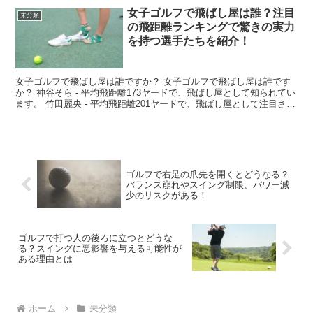
女子ゴルフで飛ばし屋は誰？注目
未分類
の飛距離ランキングで驚きの実力
を持つ選手たちを紹介！
女子ゴルフで飛ばし屋は誰ですか？ 女子ゴルフで飛ばし屋は誰です
か？ 神谷そら - 平均飛距離173ヤードで、飛ばし屋として知られてい
ます。 竹田麗央 - 平均飛距離201ヤードで、飛ばし屋として注目され
ています。 櫻井心那 - 平均飛距離2...
ゴルフで右足の爪先を開くとどうなる？
バランス崩れやスイング制限、パワー減
少のリスクがある！
ゴルフで打つ人の後ろに立つとどうな
る？スイングに悪影響を与える可能性が
ある理由とは
ホーム
未分類