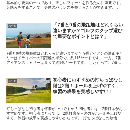
基本的な要素の一つであり、正しいフォームを作るために重要です。
足踏みをすることで、身体のバランスを整えることができます。 足
踏みはスイングのリズムを作り出し、一貫性のあるスイン...
「7番と9番の飛距離はどれくらい
未分類
違いますか？ゴルフのクラブ選び
で重要なポイントとは？」
7番と9番の飛距離はどれくらい違いますか？ 9番アイアンの適正キャ
リーはドライバーの飛距離の半分で、約115ヤードです。 一方、7番
アイアンのキャリーは最大で約140ヤードです。 したがって、7番と9
番の飛距離の差は約25ヤードです。 この...
初心者におすすめの打ちっぱなし
未分類
階は2階！ボールを上げやすく、
練習の成果を実感しやすい！
打ちっぱなし初心者は何階がいいですか？ 初心者には、2階打席がお
すすめです。初心者にとっては、2階打席からの方がボールを上げや
すく、練習の成果を実感しやすいからです。 打ちっぱなしの敷地
は、傾斜があり「打ち上げ」になっていることが多いです。...