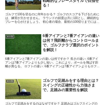
戦略的なプレースタイルで目指せ
る！
ゴルフで100を切るのに何年かかる？ ゴルフのスコアを下げるために
は、練習が欠かせません。 ラウンドの頻度は月に1回とし、継続的な
プレーを心がけましょう。 初心者の場合、最初の100切りまでには
2〜3年かかることが一般的です。 ベストスコア...
6番アイアンと7番アイアンの違い
未分類
は何？飛距離からコントロールま
で、ゴルフクラブ選択のポイント
を解説！
6番アイアンと7番アイアンの違いは何ですか？ 長さの違い: 6番アイ
アンは7番アイアンよりも少し短い。これにより、ボールを飛ばす距
離が異なる。 ロフトの違い: 6番アイアンは7番アイアンよりもロフト
が少ない。ロフトが少ないほど、ボールの軌道...
ゴルフで足踏みをする理由とは？
未分類
スイングの正確性から力強さま
で、足踏みの重要性を解説
ゴルフで足踏みをするのはなぜですか？ 足踏みはゴルフスイングの