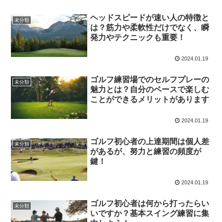
ヘッドスピードが速い人の特徴と
未分類
は？筋力や柔軟性だけでなく、瞬
発力やテクニックも重要！
2024.01.19
ゴルフ練習場でのセルフプレーの
未分類
魅力とは？自分のペースで楽しむ
ことができるメリットがあります
2024.01.19
ゴルフ初心者の上達期間は個人差
未分類
があるが、努力と練習の頻度が
鍵！
2024.01.19
ゴルフ初心者は何から打ったらい
未分類
いですか？基本スイング練習に集