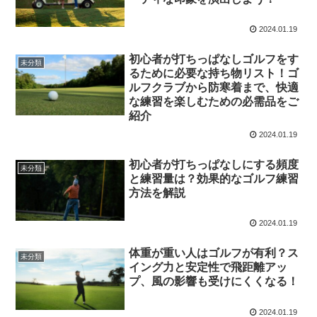
2024.01.19
初心者が打ちっぱなしゴルフをす
未分類
るために必要な持ち物リスト！ゴ
ルフクラブから防寒着まで、快適
な練習を楽しむための必需品をご
紹介
2024.01.19
初心者が打ちっぱなしにする頻度
未分類
と練習量は？効果的なゴルフ練習
方法を解説
2024.01.19
体重が重い人はゴルフが有利？ス
未分類
イング力と安定性で飛距離アッ
プ、風の影響も受けにくくなる！
2024.01.19