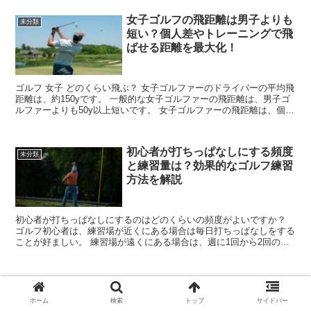
女子ゴルフの飛距離は男子よりも
未分類
短い？個人差やトレーニングで飛
ばせる距離を最大化！
ゴルフ 女子 どのくらい飛ぶ？ 女子ゴルファーのドライバーの平均飛
距離は、約150yです。 一般的な女子ゴルファーの飛距離は、男子ゴ
ルファーよりも50y以上短いです。 女子ゴルファーの飛距離は、個人
差がありますが、平均的には150y程度です...
初心者が打ちっぱなしにする頻度
未分類
と練習量は？効果的なゴルフ練習
方法を解説
初心者が打ちっぱなしにするのはどのくらいの頻度がよいですか？
ゴルフ初心者は、練習場が近くにある場合は毎日打ちっぱなしをする
ことが好ましい。 練習場が遠くにある場合は、週に1回から2回の頻
度で通って打ちっぱなしをすることを目標にする。 打ち...
7番アイアンの飛距離はどのくら
未分類
い？男性も女性も使える中距離ク
ホーム
検索
トップ
サイドバー