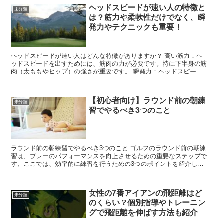
ヘッドスピードが速い人の特徴と
未分類
は？筋力や柔軟性だけでなく、瞬
発力やテクニックも重要！
ヘッドスピードが速い人はどんな特徴がありますか？ 高い筋力：ヘ
ッドスピードを出すためには、筋肉の力が必要です。特に下半身の筋
肉（太ももやヒップ）の強さが重要です。 瞬発力：ヘッドスピード
を短時間で最大限に発揮するためには、筋肉の瞬発力が必要...
【初心者向け】ラウンド前の朝練
未分類
習でやるべき3つのこと
ラウンド前の朝練習でやるべき3つのこと ゴルフのラウンド前の朝練
習は、プレーのパフォーマンスを向上させるための重要なステップで
す。ここでは、効率的に練習を行うための3つのポイントを紹介しま
す。これらを意識することで、より良いプレーが期待でき...
女性の7番アイアンの飛距離はど
未分類
のくらい？個別指導やトレーニン
グで飛距離を伸ばす方法も紹介