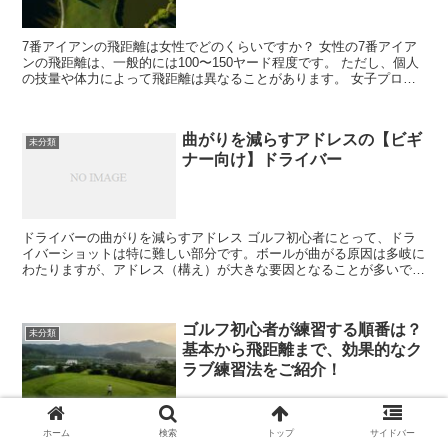
7番アイアンの飛距離は女性でどのくらいですか？ 女性の7番アイア
ンの飛距離は、一般的には100〜150ヤード程度です。 ただし、個人
の技量や体力によって飛距離は異なることがあります。 女子プロの
場合、平均的な7番アイアンの飛距離は150ヤー...
曲がりを減らすアドレスの【ビギ
未分類
ナー向け】ドライバー
ドライバーの曲がりを減らすアドレス ゴルフ初心者にとって、ドラ
イバーショットは特に難しい部分です。ボールが曲がる原因は多岐に
わたりますが、アドレス（構え）が大きな要因となることが多いで
す。ここでは、ドライバーの曲がりを減らすためのアドレスの...
ゴルフ初心者が練習する順番は？
未分類
基本から飛距離まで、効果的なク
ラブ練習法をご紹介！
ゴルフ初心者が練習する順番は？ ショートアイアン：基本的なスイ
ホーム
検索
トップ
サイドバー
ングの練習を始めるために、ショートアイアンでの打ち方をマスター